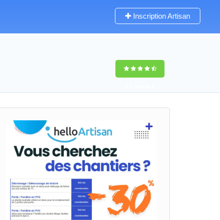
Inscription Artisan
9,5
(100%)
0
votes