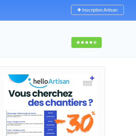
Inscription Artisan
9,5
(100%)
0
votes