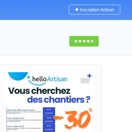
Inscription Artisan
9,5
(100%)
0
votes