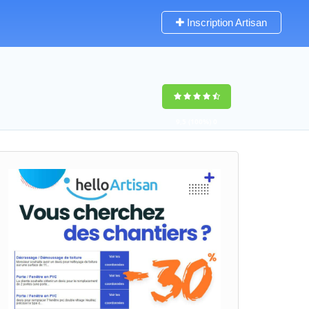
Inscription Artisan
9,5
(100%)
0
votes