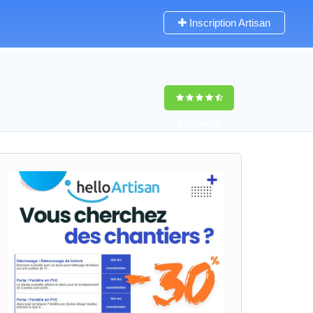
Inscription Artisan
9,5
(100%)
0
votes