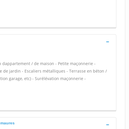
n dappartement / de maison - Petite maçonnerie -
 de jardin - Escaliers métalliques - Terrasse en béton /
ion garage, etc) - Surélévation maçonnerie -
s maures