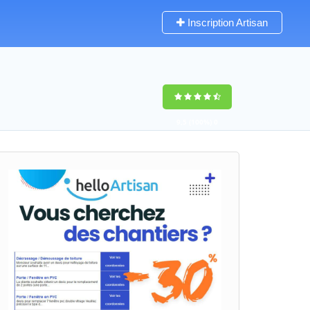
Inscription Artisan
9,5
(100%)
0
votes