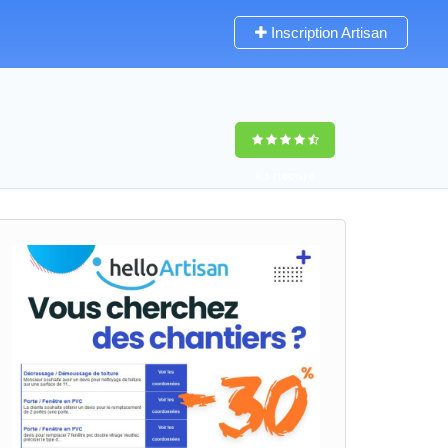
Inscription Artisan
9,5
(100%)
0
votes